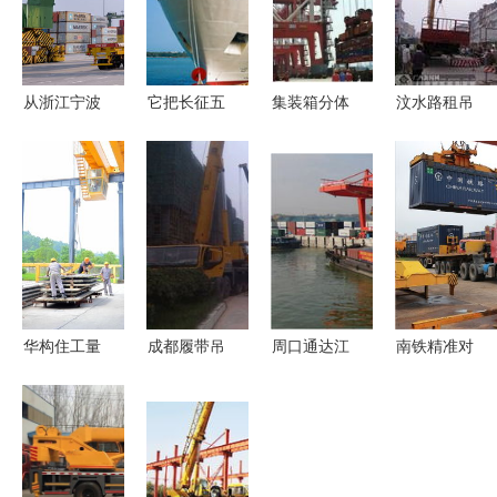
从浙江宁波
它把长征五
集装箱分体
汶水路租吊
舟山港到雅
号送到文昌
吊装 大件
车全程搬运
加达丹戎不
后回港,揭
货物的海运
攻略 35吨
碌港 高效
秘首支火箭
新选择
吊车+货物
搬运服务的
运输船队最
装卸+闸北
全方位解读
怕啥 货物
叉车一站式
吊装
服务
华构住工量
成都履带吊
周口通达江
南铁精准对
质齐增 顺
租赁服务全
海 河南省
接春耕需
利完成半年
解析 龙擎
开辟首条黄
求，全力保
目标任务搬
吊装助您高
金水路的机
障物资运输
运服务获赞
效完成货物
遇与展望
与搬运服务