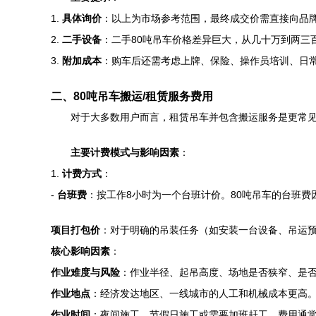
1.
具体询价
：以上为市场参考范围，最终成交价需直接向品
2.
二手设备
：二手80吨吊车价格差异巨大，从几十万到两
3.
附加成本
：购车后还需考虑上牌、保险、操作员培训、日
二、80吨吊车搬运/租赁服务费用
对于大多数用户而言，租赁吊车并包含搬运服务是更常见、
主要计费模式与影响因素
：
1.
计费方式
：
-
台班费
：按工作8小时为一个台班计价。80吨吊车的台班
项目打包价
：对于明确的吊装任务（如安装一台设备、吊运
核心影响因素
：
作业难度与风险
：作业半径、起吊高度、场地是否狭窄、是
作业地点
：经济发达地区、一线城市的人工和机械成本更高
作业时间
：夜间施工、节假日施工或需要加班赶工，费用通