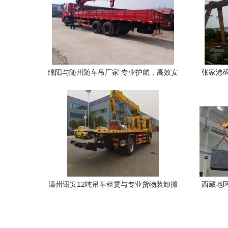
绵阳与随州随车吊厂家 专业护航，高效安
张家港
全的货物吊装解决方案
漳州诏安12吨吊车租赁与专业货物装卸搬
西藏地
运服务解析