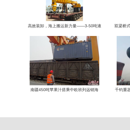
高效装卸，海上搬运新力量——3-50吨液
双梁桥式
压船吊在渔船作业中的应用
助
南疆450吨苹果汁搭乘中欧班列远销海
千钧重
外，搬运服务助力高效出口
——1