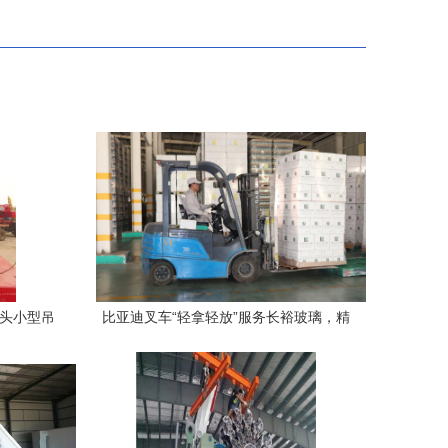
码头小型吊
比亚迪叉车“轻拿轻放”服务长裕玻璃，精
准搬运铸就信赖