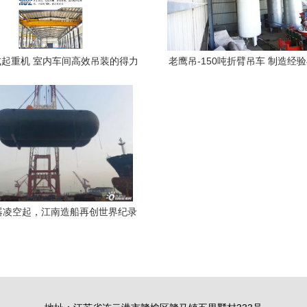
起重机 室内车间高效吊装的得力
老鹰吊-150吨折臂吊车 制造经
手——盛珑机械电动行车解析
级的双重优势助力高效货物
器凌空起，江南造船再创世界纪录
400吨全球最大LNG储罐成功吊装